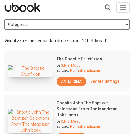
Toggl
navig
+
Visualizzazione dei risultati di ricerca per "G.R.S. Mead"
The Gnostic Crucifixion
Di
G.R.S. Mead
Editore:
Harmakis Edizioni
vedere dettagli
ANTEPRIMA
Gnostic John The Baptizer:
Selections From The Mandæan
John-book
Di
G.R.S. Mead
Editore:
Harmakis Edizioni