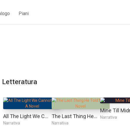
alogo
Piani
Letteratura
Mine Till Mid
All The Light We Cannot See: A Novel
The Last Thing He Told Me: A Novel
Narrativa
Narrativa
Narrativa