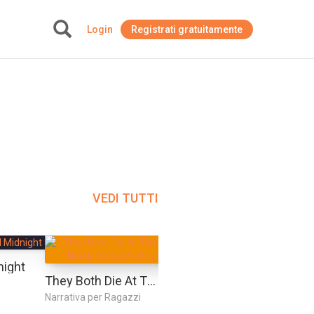
Login
Registrati gratuitamente
+
VEDI TUTTI
night
A Thousand Ships: A Novel
They Both Die At The End: Tiktok Made Me Buy It!
Narrativa
Narrativa per Ragazzi