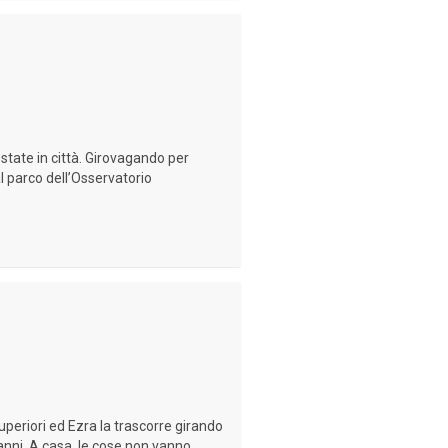
estate in città. Girovagando per
l parco dell’Osservatorio
uperiori ed Ezra la trascorre girando
 anni. A casa, le cose non vanno...