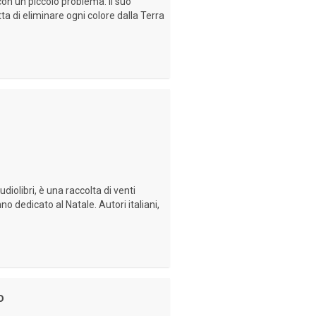
on un piccolo problema: il suo
 di eliminare ogni colore dalla Terra
diolibri, è una raccolta di venti
o dedicato al Natale. Autori italiani,
o