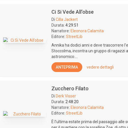
Ci Si Vede All’obse
Di
Cilla Jackert
Durata:
4:29:51
Narratore:
Eleonora Calamita
Editore:
StreetLib
Annika ha dodici anni e deve trascorrere l’
Stoccolma, incontra un gruppo di ragazzi a
astronomico....
ANTEPRIMA
vedere dettagli
Zucchero Filato
Di
Derk Visser
Durata:
2:48:20
Narratore:
Eleonora Calamita
Editore:
StreetLib
È l’ultima estate prima del passaggio alle s
per il quartiere con la sorellina Zoe, di otto