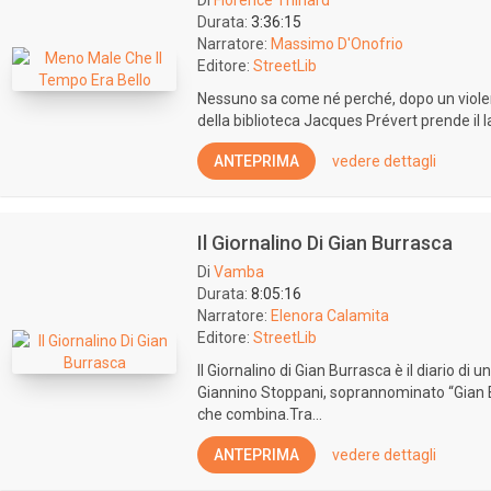
Di
Florence Thinard
Durata:
3:36:15
Narratore:
Massimo D'Onofrio
Editore:
StreetLib
Nessuno sa come né perché, dopo un violen
della biblioteca Jacques Prévert prende il la
ANTEPRIMA
vedere dettagli
Il Giornalino Di Gian Burrasca
Di
Vamba
Durata:
8:05:16
Narratore:
Elenora Calamita
Editore:
StreetLib
Il Giornalino di Gian Burrasca è il diario d
Giannino Stoppani, soprannominato “Gian B
che combina.Tra...
ANTEPRIMA
vedere dettagli