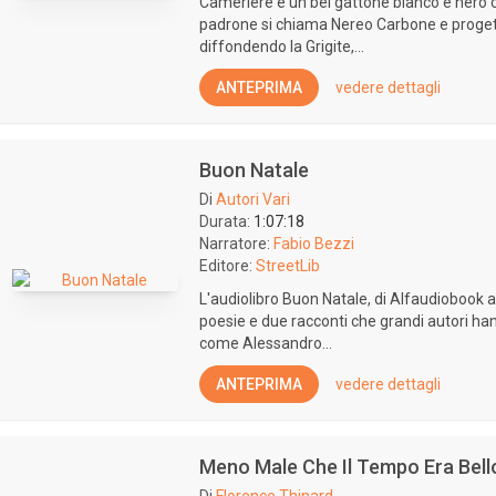
Cameriere è un bel gattone bianco e nero c
padrone si chiama Nereo Carbone e progetta
diffondendo la Grigite,...
ANTEPRIMA
vedere dettagli
Buon Natale
Di
Autori Vari
Durata:
1:07:18
Narratore:
Fabio Bezzi
Editore:
StreetLib
L'audiolibro Buon Natale, di Alfaudiobook au
poesie e due racconti che grandi autori hann
come Alessandro...
ANTEPRIMA
vedere dettagli
Meno Male Che Il Tempo Era Bell