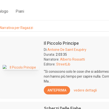
alogo
Piani
Narrativa per Ragazzi
Il Piccolo Principe
Di
Antoine De Saint Exupéry
Durata:
2:03:35
Narratore:
Alberto Rossatti
Editore:
StreetLib
“Si conoscono solo le cose che si addomesti
non hanno più tempo per capire nulla. Comp
Ma...
ANTEPRIMA
vedere dettagli
Scherzi Delle Fiabe