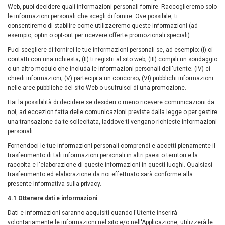
Web, puoi decidere quali informazioni personali fornire. Raccoglieremo solo
le informazioni personali che scegli di fornire. Ove possibile, ti
consentiremo di stabilire come utilizzeremo queste informazioni (ad
esempio, optin o opt-out per ricevere offerte promozionali speciali).
Puoi scegliere di fornirci le tue informazioni personali se, ad esempio: (I) ci
contatti con una richiesta; (II) ti registri al sito web; (III) compili un sondaggio
o un altro modulo che includa le informazioni personali dell'utente; (IV) ci
chiedi informazioni; (V) partecipi a un concorso; (VI) pubblichi informazioni
nelle aree pubbliche del sito Web o usufruisci di una promozione.
Hai la possibilità di decidere se desideri o meno ricevere comunicazioni da
noi, ad eccezion fatta delle comunicazioni previste dalla legge o per gestire
una transazione da te sollecitata, laddove ti vengano richieste informazioni
personali.
Fornendoci le tue informazioni personali comprendi e accetti pienamente il
trasferimento di tali informazioni personali in altri paesi o territori e la
raccolta e l'elaborazione di queste informazioni in questi luoghi. Qualsiasi
trasferimento ed elaborazione da noi effettuato sarà conforme alla
presente Informativa sulla privacy.
4.1 Ottenere dati e informazioni
Dati e informazioni saranno acquisiti quando l'Utente inserirà
volontariamente le informazioni nel sito e/o nell'Applicazione, utilizzerà le