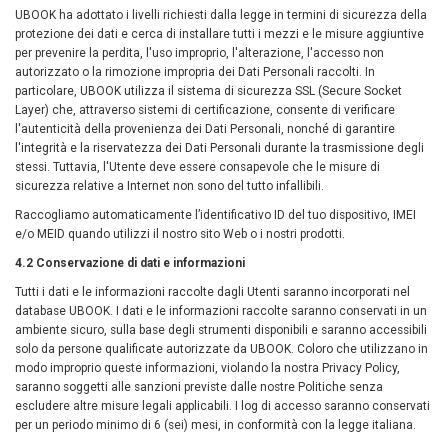
UBOOK ha adottato i livelli richiesti dalla legge in termini di sicurezza della
protezione dei dati e cerca di installare tutti i mezzi e le misure aggiuntive
per prevenire la perdita, l'uso improprio, l'alterazione, l'accesso non
autorizzato o la rimozione impropria dei Dati Personali raccolti. In
particolare, UBOOK utilizza il sistema di sicurezza SSL (Secure Socket
Layer) che, attraverso sistemi di certificazione, consente di verificare
l'autenticità della provenienza dei Dati Personali, nonché di garantire
l'integrità e la riservatezza dei Dati Personali durante la trasmissione degli
stessi. Tuttavia, l'Utente deve essere consapevole che le misure di
sicurezza relative a Internet non sono del tutto infallibili.
Raccogliamo automaticamente l’identificativo ID del tuo dispositivo, IMEI
e/o MEID quando utilizzi il nostro sito Web o i nostri prodotti.
4.2 Conservazione di dati e informazioni
Tutti i dati e le informazioni raccolte dagli Utenti saranno incorporati nel
database UBOOK. I dati e le informazioni raccolte saranno conservati in un
ambiente sicuro, sulla base degli strumenti disponibili e saranno accessibili
solo da persone qualificate autorizzate da UBOOK. Coloro che utilizzano in
modo improprio queste informazioni, violando la nostra Privacy Policy,
saranno soggetti alle sanzioni previste dalle nostre Politiche senza
escludere altre misure legali applicabili. I log di accesso saranno conservati
per un periodo minimo di 6 (sei) mesi, in conformità con la legge italiana.