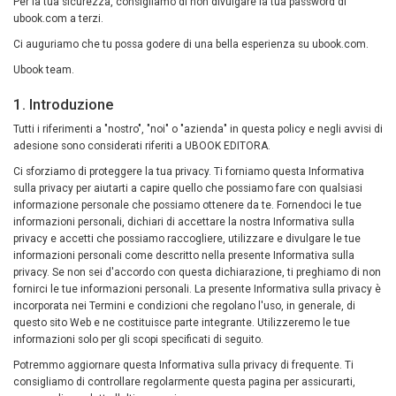
Per la tua sicurezza, consigliamo di non divulgare la tua password di
ubook.com a terzi.
Ci auguriamo che tu possa godere di una bella esperienza su ubook.com.
Ubook team.
1. Introduzione
Tutti i riferimenti a "nostro", "noi" o "azienda" in questa policy e negli avvisi di
adesione sono considerati riferiti a UBOOK EDITORA.
Ci sforziamo di proteggere la tua privacy. Ti forniamo questa Informativa
sulla privacy per aiutarti a capire quello che possiamo fare con qualsiasi
informazione personale che possiamo ottenere da te. Fornendoci le tue
informazioni personali, dichiari di accettare la nostra Informativa sulla
privacy e accetti che possiamo raccogliere, utilizzare e divulgare le tue
informazioni personali come descritto nella presente Informativa sulla
privacy. Se non sei d'accordo con questa dichiarazione, ti preghiamo di non
fornirci le tue informazioni personali. La presente Informativa sulla privacy è
incorporata nei Termini e condizioni che regolano l'uso, in generale, di
questo sito Web e ne costituisce parte integrante. Utilizzeremo le tue
informazioni solo per gli scopi specificati di seguito.
Potremmo aggiornare questa Informativa sulla privacy di frequente. Ti
consigliamo di controllare regolarmente questa pagina per assicurarti,