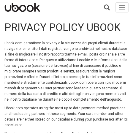
Toggl
navig
+
PRIVACY POLICY UBOOK
ubook.com garantisce la privacy e la sicurezza dei propri clienti durante la
navigazione nel sito. I dati registrati vengono archiviati nel nostro database
al fine di migliorare il nostro rapporto tramite e-mail, posta ordinaria e altre
forme di interazione. Per questo utilizziamo i cookie e le informazioni della
tua navigazione (sessione del browser) al fine di conoscere il pubblico e
migliorare sempre i nostri prodotti e servizi, assicurandoti le migliori
promozioni e offerte. Durante l'intero processo, le tue informazioni sono
mantenute strettamente confidenziali. ubook.com opera con i più moderni
metodi di pagamento e i suoi partner sono leader in questo segmento. Il
numero della tua carta di credito e altri dettagli non vengono memorizzati
nel nostro database né durante né dopo il completamento dell'acquisto.
Ubook.com operates using the most up-to-date payment method practices
and has leading partners in these segments. Your card number and other
details are neither stored on our database during your purchase nor after its
conclusion.