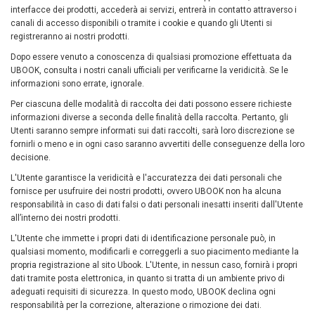
interfacce dei prodotti, accederà ai servizi, entrerà in contatto attraverso i
canali di accesso disponibili o tramite i cookie e quando gli Utenti si
registreranno ai nostri prodotti.
Dopo essere venuto a conoscenza di qualsiasi promozione effettuata da
UBOOK, consulta i nostri canali ufficiali per verificarne la veridicità. Se le
informazioni sono errate, ignorale.
Per ciascuna delle modalità di raccolta dei dati possono essere richieste
informazioni diverse a seconda delle finalità della raccolta. Pertanto, gli
Utenti saranno sempre informati sui dati raccolti, sarà loro discrezione se
fornirli o meno e in ogni caso saranno avvertiti delle conseguenze della loro
decisione.
L'Utente garantisce la veridicità e l'accuratezza dei dati personali che
fornisce per usufruire dei nostri prodotti, ovvero UBOOK non ha alcuna
responsabilità in caso di dati falsi o dati personali inesatti inseriti dall'Utente
all’interno dei nostri prodotti.
L'Utente che immette i propri dati di identificazione personale può, in
qualsiasi momento, modificarli e correggerli a suo piacimento mediante la
propria registrazione al sito Ubook. L'Utente, in nessun caso, fornirà i propri
dati tramite posta elettronica, in quanto si tratta di un ambiente privo di
adeguati requisiti di sicurezza. In questo modo, UBOOK declina ogni
responsabilità per la correzione, alterazione o rimozione dei dati.