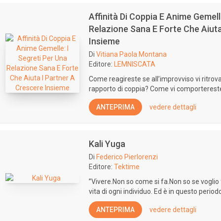
Affinità Di Coppia E Anime Gemell
Relazione Sana E Forte Che Aiuta
Insieme
Di
Vitiana Paola Montana
Editore:
LEMNISCATA
Come reagireste se all’improvviso vi ritrovas
rapporto di coppia? Come vi comportereste s
ANTEPRIMA
vedere dettagli
Kali Yuga
Di
Federico Pierlorenzi
Editore:
Tektime
”Vivere.Non so come si fa.Non so se voglio f
vita di ogni individuo. Ed è in questo periodo 
ANTEPRIMA
vedere dettagli