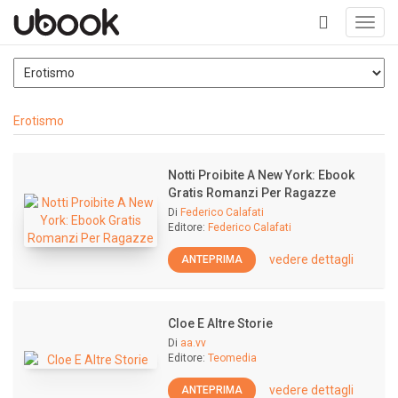
Toggl
navig
+
Erotismo
Notti Proibite A New York: Ebook
Gratis Romanzi Per Ragazze
Di
Federico Calafati
Editore:
Federico Calafati
vedere dettagli
ANTEPRIMA
Cloe E Altre Storie
Di
aa.vv
Editore:
Teomedia
vedere dettagli
ANTEPRIMA