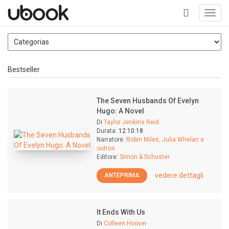
Toggl
navig
+
Bestseller
The Seven Husbands Of Evelyn
Hugo: A Novel
Di
Taylor Jenkins Reid
Durata:
12:10:18
Narratore:
Robin Miles, Julia Whelan e
outros
Editore:
Simon & Schuster
vedere dettagli
ANTEPRIMA
It Ends With Us
Di
Colleen Hoover