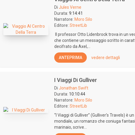
Di
Jules Verne
Durata:
9:14:41
Narratore:
Moro Silo
Editore:
StreetLib
Il professor Otto Lidenbrock trova in un v
che contiene un messaggio scritto in caratt
decifrato da Axel,...
ANTEPRIMA
vedere dettagli
I Viaggi Di Gulliver
Di
Jonathan Swift
Durata:
10:10:44
Narratore:
Moro Silo
Editore:
StreetLib
“I Viaggi di Gulliver” (Gulliver's Travels) è 
mondiale, un romanzo che coniuga fantasia e 
marinaio, scrive...