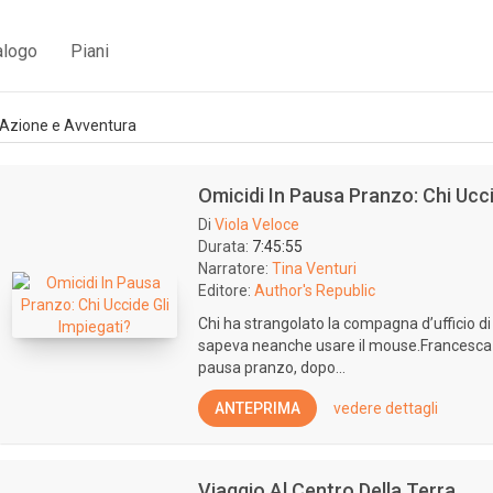
alogo
Piani
Azione e Avventura
Omicidi In Pausa Pranzo: Chi Ucci
Di
Viola Veloce
Durata:
7:45:55
Narratore:
Tina Venturi
Editore:
Author's Republic
Chi ha strangolato la compagna d’ufficio d
sapeva neanche usare il mouse.Francesca 
pausa pranzo, dopo...
ANTEPRIMA
vedere dettagli
Viaggio Al Centro Della Terra