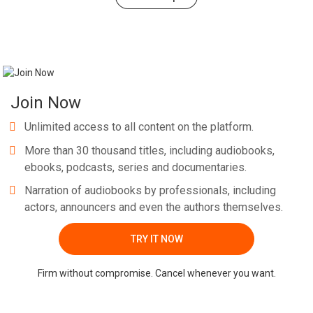
Questo libro riunisce i 2 migliori metodi per imparare l'inglese
Join Now
in modo facile e veloce:
Unlimited access to all content on the platform.
- Il metodo Word e Picture
More than 30 thousand titles, including audiobooks,
ebooks, podcasts, series and documentaries.
Whatsapp
Facebook
Twitter
E-mail
- La lettura bilingue (edizione parallelo)
Narration of audiobooks by professionals, including
actors, announcers and even the authors themselves.
TRY IT NOW
Imparare il vocabolario 'inglese con questo libro è molto semplice:
Firm without compromise. Cancel whenever you want.