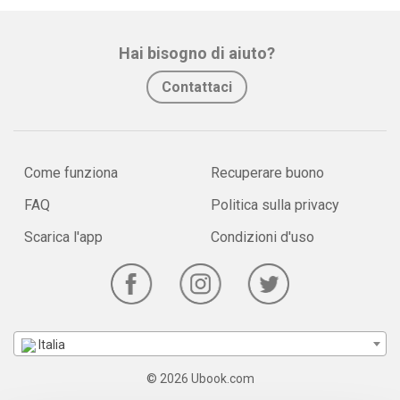
- Vedi l'immagine
Hai bisogno di aiuto?
- Leggi il nome in inglese
Contattaci
- Leggi la parola corrispondente in italiano
Come funziona
Recuperare buono
Ogni nuova immagine ti aiuterà a memorizzare una parola nella
FAQ
Politica sulla privacy
nuova lingua.
Scarica l'app
Condizioni d'uso
Basta vedere l'immagine e imparare una nuova parola, quindi
passare all'immagine successiva e fare la stessa cosa.
Passo dopo passo, vedrai che inizi a capire e memorizzare
Italia
sempre più parole in l'inglese!
© 2026 Ubook.com