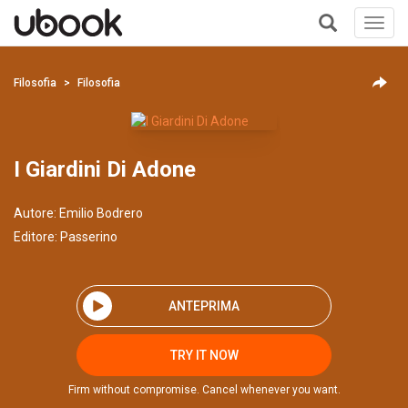
Toggl
navig
+
Filosofia
Filosofia
I Giardini Di Adone
Autore:
Emilio Bodrero
Editore:
Passerino
ANTEPRIMA
TRY IT NOW
Firm without compromise. Cancel whenever you want.