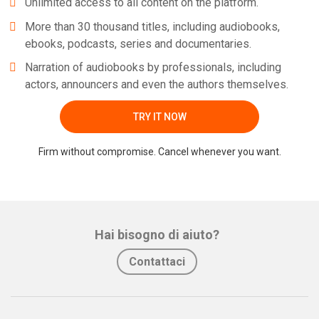
Unlimited access to all content on the platform.
More than 30 thousand titles, including audiobooks,
ebooks, podcasts, series and documentaries.
Narration of audiobooks by professionals, including
actors, announcers and even the authors themselves.
Whatsapp
Facebook
Twitter
E-mail
TRY IT NOW
Firm without compromise. Cancel whenever you want.
Hai bisogno di aiuto?
Contattaci