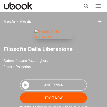
Toggl
navig
+
Filosofia
Filosofia
Filosofia Della Liberazione
Autore:
Rosario Puzzanghera
Editore:
Passerino
ANTEPRIMA
TRY IT NOW