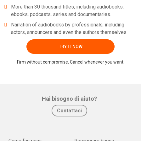
Dunque un libro sconsigliato ai credenti e a tutti coloro che si
More than 30 thousand titles, including audiobooks,
sentono portatori di Verità dogmatiche.
ebooks, podcasts, series and documentaries.
Narration of audiobooks by professionals, including
Occorre una mente duttile, libera da preconcetti e fideismi!"
actors, announcers and even the authors themselves.
Whatsapp
Facebook
Twitter
E-mail
TRY IT NOW
In questa folgorante "avvertenza per il lettore" c'è già tutto
Firm without compromise. Cancel whenever you want.
l'orizzonte filosofico nel quale si muove l'autore, in una parola,
l'orizzonte della Libertà.
Hai bisogno di aiuto?
Rosario Puzzanghera, avvocato penalista; naturalista-ornitologo;
Contattaci
studioso filosofia/psicologia, è autore di diversi lavori filosofici.
Come funziona
Recuperare buono