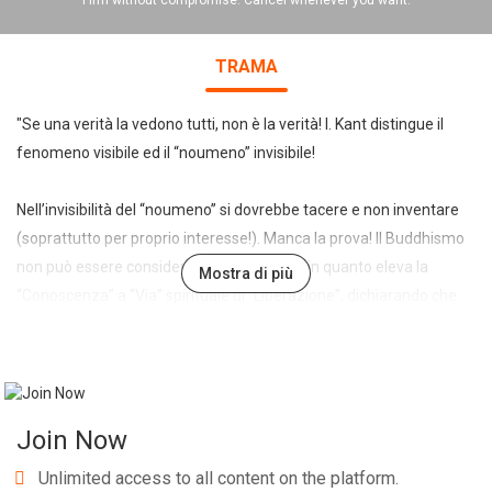
Firm without compromise. Cancel whenever you want.
TRAMA
"Se una verità la vedono tutti, non è la verità! I. Kant distingue il
fenomeno visibile ed il “noumeno” invisibile!
Nell’invisibilità del “noumeno” si dovrebbe tacere e non inventare
(soprattutto per proprio interesse!). Manca la prova! Il Buddhismo
non può essere considerato una religione, in quanto eleva la
Mostra di più
“Conoscenza” a “Via” spirituale di “Liberazione”, dichiarando che
tutto è Illusione, Maya e che questa agisce con gli opposti, di cui
l’uomo non coglie l’Unità sottostante: Il Sé!
Dire Il Sé, come il Tao o l’ “Arké” è un “non dire”; “del Tao nulla può
Join Now
dirsi”!
Unlimited access to all content on the platform.